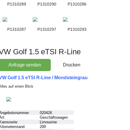
VW Golf 1.5 eTSI R-Line
Anfrage senden
Drucken
VW Golf 1.5 eTSI R-Line / Mondsteingrau
Alles auf einen Blick
Angebotsnummer:
020426
Art:
Geschäftswagen
Karosserie:
Limousine
Kilometerstand:
200