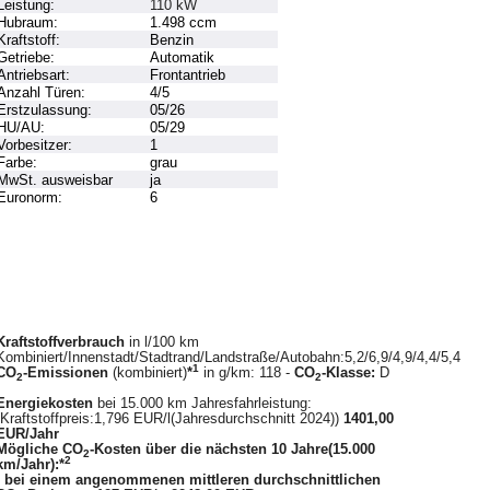
Leistung:
110 kW
Hubraum:
1.498 ccm
Kraftstoff:
Benzin
Getriebe:
Automatik
Antriebsart:
Frontantrieb
Anzahl Türen:
4/5
Erstzulassung:
05/26
HU/AU:
05/29
Vorbesitzer:
1
Farbe:
grau
MwSt. ausweisbar
ja
Euronorm:
6
Kraftstoffverbrauch
in l/100 km
Kombiniert/Innenstadt/Stadtrand/Landstraße/Autobahn:5,2/6,9/4,9/4,4/5,4
1
CO
-Emissionen
(kombiniert)
*
in g/km: 118 -
CO
-Klasse:
D
2
2
Energiekosten
bei 15.000 km Jahresfahrleistung:
(Kraftstoffpreis:1,796 EUR/l(Jahresdurchschnitt 2024))
1401,00
EUR/Jahr
Mögliche CO
-Kosten über die nächsten 10 Jahre(15.000
2
2
km/Jahr):*
- bei einem angenommenen mittleren durchschnittlichen