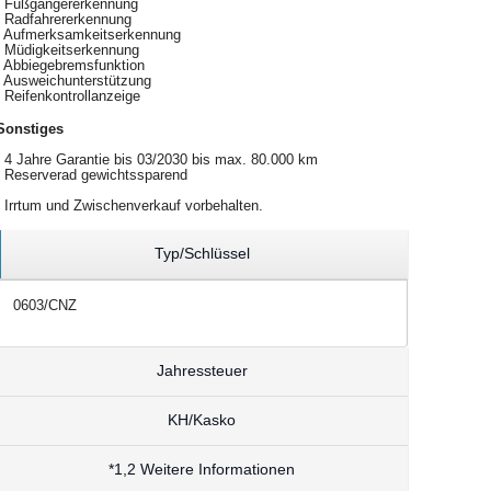
Fußgängererkennung
Radfahrererkennung
Aufmerksamkeitserkennung
Müdigkeitserkennung
Abbiegebremsfunktion
Ausweichunterstützung
Reifenkontrollanzeige
Sonstiges
4 Jahre Garantie bis 03/2030 bis max. 80.000 km
Reserverad gewichtssparend
Irrtum und Zwischenverkauf vorbehalten.
Typ/Schlüssel
0603/CNZ
Jahressteuer
KH/Kasko
*1,2 Weitere Informationen