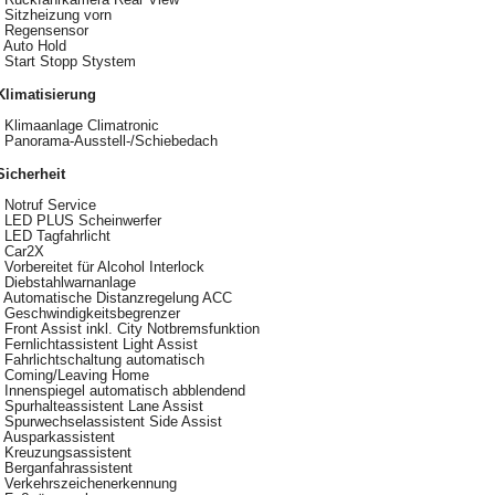
Sitzheizung vorn
Regensensor
Auto Hold
Start Stopp Stystem
Klimatisierung
Klimaanlage Climatronic
Panorama-Ausstell-/Schiebedach
Sicherheit
Notruf Service
LED PLUS Scheinwerfer
LED Tagfahrlicht
Car2X
Vorbereitet für Alcohol Interlock
Diebstahlwarnanlage
Automatische Distanzregelung ACC
Geschwindigkeitsbegrenzer
Front Assist inkl. City Notbremsfunktion
Fernlichtassistent Light Assist
Fahrlichtschaltung automatisch
Coming/Leaving Home
Innenspiegel automatisch abblendend
Spurhalteassistent Lane Assist
Spurwechselassistent Side Assist
Ausparkassistent
Kreuzungsassistent
Berganfahrassistent
Verkehrszeichenerkennung