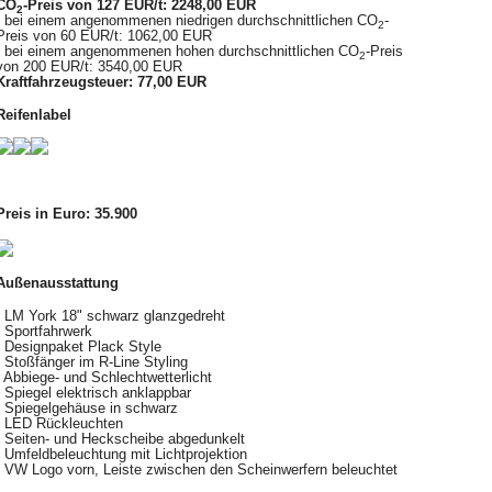
CO
-Preis von 127 EUR/t: 2248,00 EUR
2
- bei einem angenommenen niedrigen durchschnittlichen CO
-
2
Preis von 60 EUR/t: 1062,00 EUR
- bei einem angenommenen hohen durchschnittlichen CO
-Preis
2
von 200 EUR/t: 3540,00 EUR
Kraftfahrzeugsteuer: 77,00 EUR
Reifenlabel
Preis in Euro: 35.900
Außenausstattung
LM York 18" schwarz glanzgedreht
Sportfahrwerk
Designpaket Plack Style
Stoßfänger im R-Line Styling
Abbiege- und Schlechtwetterlicht
Spiegel elektrisch anklappbar
Spiegelgehäuse in schwarz
LED Rückleuchten
Seiten- und Heckscheibe abgedunkelt
Umfeldbeleuchtung mit Lichtprojektion
VW Logo vorn, Leiste zwischen den Scheinwerfern beleuchtet