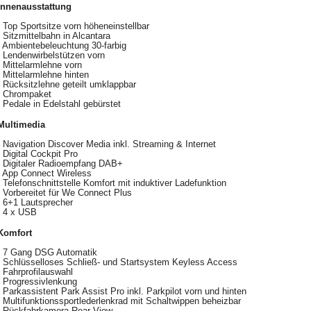
Innenausstattung
Top Sportsitze vorn höheneinstellbar
Sitzmittelbahn in Alcantara
Ambientebeleuchtung 30-farbig
Lendenwirbelstützen vorn
Mittelarmlehne vorn
Mittelarmlehne hinten
Rücksitzlehne geteilt umklappbar
Chrompaket
Pedale in Edelstahl gebürstet
Multimedia
Navigation Discover Media inkl. Streaming & Internet
Digital Cockpit Pro
Digitaler Radioempfang DAB+
App Connect Wireless
Telefonschnittstelle Komfort mit induktiver Ladefunktion
Vorbereitet für We Connect Plus
6+1 Lautsprecher
4 x USB
Komfort
7 Gang DSG Automatik
Schlüsselloses Schließ- und Startsystem Keyless Access
Fahrprofilauswahl
Progressivlenkung
Parkassistent Park Assist Pro inkl. Parkpilot vorn und hinten
Multifunktionssportlederlenkrad mit Schaltwippen beheizbar
Rückfahrkamera Rear View