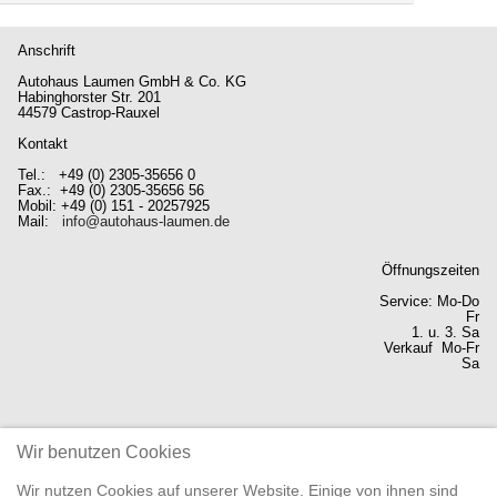
Anschrift
Autohaus Laumen GmbH & Co. KG
Habinghorster Str. 201
44579 Castrop-Rauxel
Kontakt
Tel.: +49 (0) 2305-35656 0
Fax.: +49 (0) 2305-35656 56
Mobil: +49 (0) 151 - 20257925
Mail:
info@autohaus-laumen.de
Öffnungszeiten
Service: Mo-Do
Fr
1. u. 3. Sa
Verkauf Mo-Fr
Sa
Wir benutzen Cookies
07:30-16:30 Uhr
07:30-15:00 Uhr
09:00-13:00 Uhr
Wir nutzen Cookies auf unserer Website. Einige von ihnen sind