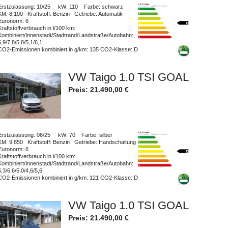
Erstzulassung
: 10/25
kW
: 110
Farbe
: schwarz
KM
: 8.100
Kraftstoff
: Benzin
Getriebe
: Automatik
Euronorm
: 6
Kraftstoffverbrauch in l/100 km
:
Kombiniert/Innenstadt/Stadtrand/Landstraße/Autobahn
:
5,9/7,8/5,8/5,1/6,1
CO2-Emissionen kombiniert in g/km
: 135
CO2-Klasse
: D
VW Taigo 1.0 TSI GOAL
Preis:
21.490,00
€
Erstzulassung
: 06/25
kW
: 70
Farbe
: silber
KM
: 9.850
Kraftstoff
: Benzin
Getriebe
: Handschaltung
Euronorm
: 6
Kraftstoffverbrauch in l/100 km
:
Kombiniert/Innenstadt/Stadtrand/Landstraße/Autobahn
:
5,3/6,6/5,0/4,6/5,6
CO2-Emissionen kombiniert in g/km
: 121
CO2-Klasse
: D
VW Taigo 1.0 TSI GOAL
Preis:
21.490,00
€