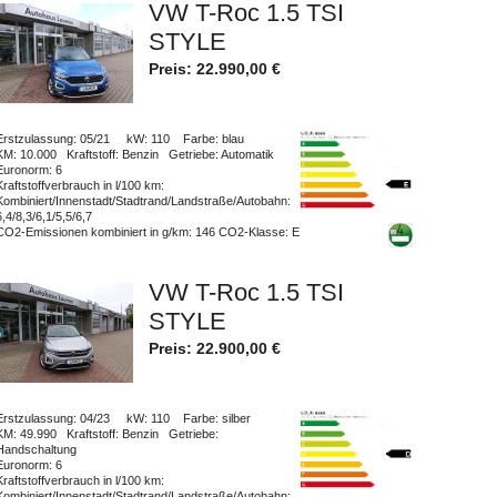
VW T-Roc 1.5 TSI
STYLE
Preis:
22.990,00
€
Erstzulassung
: 05/21
kW
: 110
Farbe
: blau
KM
: 10.000
Kraftstoff
: Benzin
Getriebe
: Automatik
Euronorm
: 6
Kraftstoffverbrauch in l/100 km
:
Kombiniert/Innenstadt/Stadtrand/Landstraße/Autobahn
:
6,4/8,3/6,1/5,5/6,7
CO2-Emissionen kombiniert in g/km
: 146
CO2-Klasse
: E
VW T-Roc 1.5 TSI
STYLE
Preis:
22.900,00
€
Erstzulassung
: 04/23
kW
: 110
Farbe
: silber
KM
: 49.990
Kraftstoff
: Benzin
Getriebe
:
Handschaltung
Euronorm
: 6
Kraftstoffverbrauch in l/100 km
:
Kombiniert/Innenstadt/Stadtrand/Landstraße/Autobahn
: