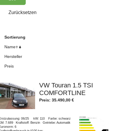
Sortierung
Name
Hersteller
Preis
VW Touran 1.5 TSI
COMFORTLINE
Preis:
35.490,00
€
Erstzulassung
: 06/25
kW
: 110
Farbe
: schwarz
KM
: 7.689
Kraftstoff
: Benzin
Getriebe
: Automatik
Euronorm
: 6
Kraftstoffverbrauch in l/100 km
: