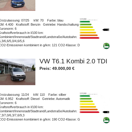
Erstzulassung
: 07/25
kW
: 70
Farbe
: blau
KM
: 4.400
Kraftstoff
: Benzin
Getriebe
: Handschaltung
Euronorm
: 6
Kraftstoffverbrauch in l/100 km
:
Kombiniert/Innenstadt/Stadtrand/Landstraße/Autobahn
:
5,3/6,6/5,0/4,6/5,6
CO2-Emissionen kombiniert in g/km
: 121
CO2-Klasse
: D
VW T6.1 Kombi 2.0 TDI
Preis:
49.000,00
€
Erstzulassung
: 11/24
kW
: 110
Farbe
: silber
KM
: 6.952
Kraftstoff
: Diesel
Getriebe
: Automatik
Euronorm
: 6
Kraftstoffverbrauch in l/100 km
:
Kombiniert/Innenstadt/Stadtrand/Landstraße/Autobahn
:
7,3/7,0/6,3/7,6/9,3
CO2-Emissionen kombiniert in g/km
: 190
CO2-Klasse
: G