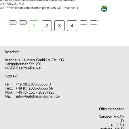
6,0/7,6/5,7/5,1/6,2
CO2-Emissionen kombiniert in g/km
: 135
CO2-Klasse
: D
1
2
3
4
Anschrift
Autohaus Laumen GmbH & Co. KG
Habinghorster Str. 201
44579 Castrop-Rauxel
Kontakt
Tel.: +49 (0) 2305-35656 0
Fax.: +49 (0) 2305-35656 56
Mobil: +49 (0) 151 - 20257925
Mail:
info@autohaus-laumen.de
Öffnungszeiten
Service: Mo-Do
Fr
1. u. 3. Sa