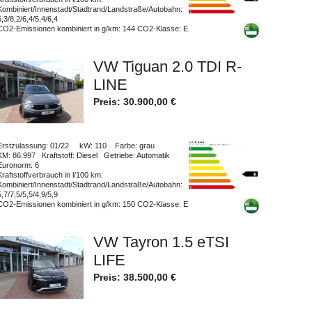
Kombiniert/Innenstadt/Stadtrand/Landstraße/Autobahn
:
6,3/8,2/6,4/5,4/6,4
CO2-Emissionen kombiniert in g/km
: 144
CO2-Klasse
: E
VW Tiguan 2.0 TDI R-
LINE
Preis:
30.900,00
€
Erstzulassung
: 01/22
kW
: 110
Farbe
: grau
KM
: 86.997
Kraftstoff
: Diesel
Getriebe
: Automatik
Euronorm
: 6
Kraftstoffverbrauch in l/100 km
:
Kombiniert/Innenstadt/Stadtrand/Landstraße/Autobahn
:
5,7/7,5/5,5/4,9/5,9
CO2-Emissionen kombiniert in g/km
: 150
CO2-Klasse
: E
VW Tayron 1.5 eTSI
LIFE
Preis:
38.500,00
€